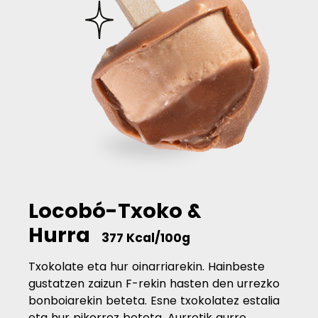
Locobó-Txoko &
Hurra
377 Kcal/100g
Txokolate eta hur oinarriarekin. Hainbeste
gustatzen zaizun F-rekin hasten den urrezko
bonboiarekin beteta. Esne txokolatez estalia
eta hur pikorrez beteta. Aurretik aurre