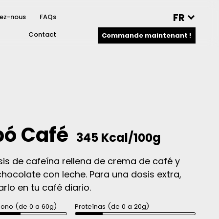
FR
vez-nous
FAQs
Contact
Commande maintenant !
bó Café
345 Kcal/100g
is de cafeína rellena de crema de café y
hocolate con leche. Para una dosis extra,
lo en tu café diario.
bono (de 0 a 60g)
Proteínas (de 0 a 20g)