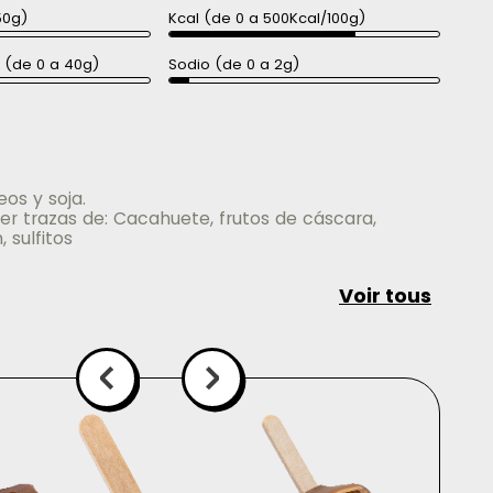
50g)
Kcal (de 0 a 500Kcal/100g)
a (de 0 a 40g)
Sodio (de 0 a 2g)
os y soja.
r trazas de: Cacahuete, frutos de cáscara,
 sulfitos
Voir tous