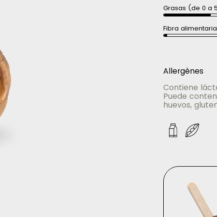
Grasas (de 0 a 
Fibra alimentari
Allergènes
Contiene lácte
Puede contene
huevos, gluten,