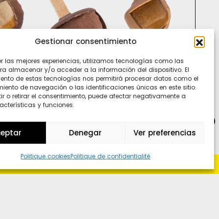
Gestionar consentimiento
Ti
In
er las mejores experiencias, utilizamos tecnologías como las
Sp
ra almacenar y/o acceder a la información del dispositivo. El
ento de estas tecnologías nos permitirá procesar datos como el
ento de navegación o las identificaciones únicas en este sitio.
ir o retirar el consentimiento, puede afectar negativamente a
acterísticas y funciones.
Wh
eptar
Denegar
Ver preferencias
Politique cookies
Politique de confidentialité
o hay loco sin polo ni polo sin loco
-