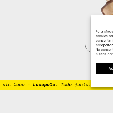
Para ofrec
cookies pa
consentimi
comportami
No consent
ciertas car
Ac
sin loco
-
Locopolo
. Todo junto. Porque n