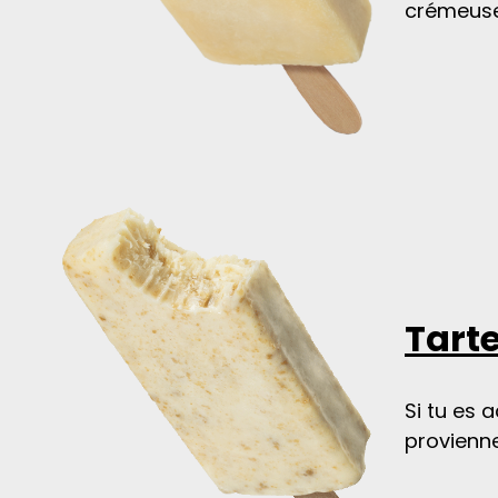
crémeuse
Tarte
Si tu es 
provienne