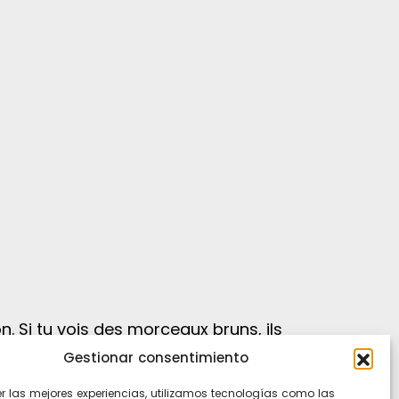
on. Si tu vois des morceaux bruns, ils
Gestionar consentimiento
Ti
In
er las mejores experiencias, utilizamos tecnologías como las