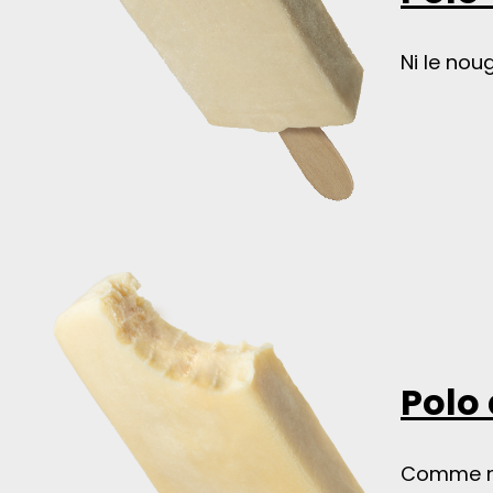
Ni le noug
Polo 
Comme nou