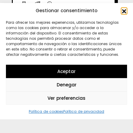
356 Kcal/100g
Gestionar consentimiento
VER MÁS
Para ofrecer las mejores experiencias, utilizamos tecnologías
como las cookies para almacenar y/o acceder a la
información del dispositivo. El consentimiento de estas
tecnologías nos permitirá procesar datos como el
comportamiento de navegación o las identificaciones únicas
en este sitio. No consentir o retirar el consentimiento, puede
afectar negativamente a ciertas características y funciones.
Ti
In
Sp
Aceptar
Denegar
Wh
Ver preferencias
Política de cookies
Política de privacidad
o. Porque no hay loco sin polo ni polo sin lo