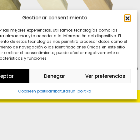
Gestionar consentimiento
Ti
In
er las mejores experiencias, utilizamos tecnologías como las
Sp
ra almacenar y/o acceder a la información del dispositivo. El
ento de estas tecnologías nos permitirá procesar datos como el
ento de navegación o las identificaciones únicas en este sitio.
ir o retirar el consentimiento, puede afectar negativamente a
acterísticas y funciones.
Wh
eptar
Denegar
Ver preferencias
Cookieen politika
Pribatutasun-politika
 hay loco sin polo ni polo sin loco
-