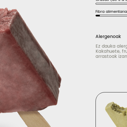
Fibra alimentari
Alergenoak
Ez dauka alerg
Kakahuete, frui
arrastoak izan