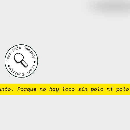
to. Porque no hay loco sin polo ni polo s