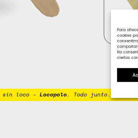
Para ofrec
cookies pa
consentimi
comportami
No consent
ciertas car
Ac
in loco
-
Locopolo
. Todo junto. Porque no