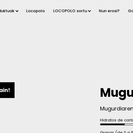
duktuak
Locopolo
LOCOPOLO sortu
Nun erosi?
Ga
Mugu
ain!
Mugurdiaren
Hidratos de car
Grasas (de 0 a 