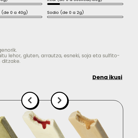
a (de 0 a 40g)
Sodio (de 0 a 2g)
enorik.
tu lehor, gluten, arrautza, esneki, soja eta sulfito-
 ditzake.
Dena ikusi