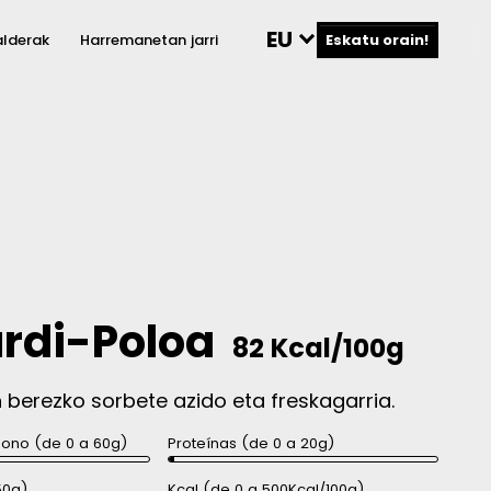
EU
lderak
Harremanetan jarri
Eskatu orain!
rdi-Poloa
82 Kcal/100g
 berezko sorbete azido eta freskagarria.
bono (de 0 a 60g)
Proteínas (de 0 a 20g)
50g)
Kcal (de 0 a 500Kcal/100g)