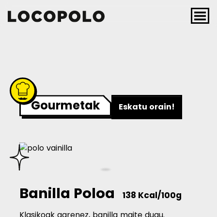
Skip to content
Main Navigation
Gourmetak
Eskatu orain!
Banilla Poloa
138 Kcal/100g
Klasikoak garenez, banilla maite dugu.