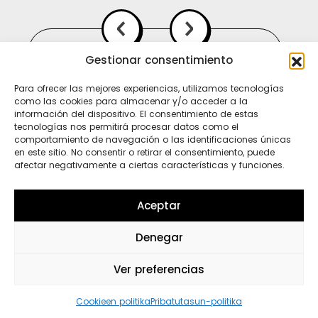
Gestionar consentimiento
Para ofrecer las mejores experiencias, utilizamos tecnologías
como las cookies para almacenar y/o acceder a la
información del dispositivo. El consentimiento de estas
tecnologías nos permitirá procesar datos como el
comportamiento de navegación o las identificaciones únicas
en este sitio. No consentir o retirar el consentimiento, puede
afectar negativamente a ciertas características y funciones.
Ti
In
Sp
Aceptar
Denegar
Wh
Ver preferencias
Cookieen politika
Pribatutasun-politika
. Porque no hay loco sin polo ni polo sin lo