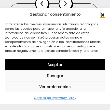
Gestionar consentimiento
Para ofrecer las mejores experiencias, utilizamos tecnologías
como las cookies para almacenar y/o acceder a la
información del dispositivo. El consentimiento de estas
tecnologías nos permitirá procesar datos como el
comportamiento de navegación o las identificaciones únicas
en este sitio. No consentir o retirar el consentimiento, puede
afectar negativamente a ciertas características y funciones.
Ti
In
Sp
Aceptar
Denegar
Wh
Ver preferencias
Cookies policy
Privacy Policy
to. Porque no hay loco sin polo ni polo sin l