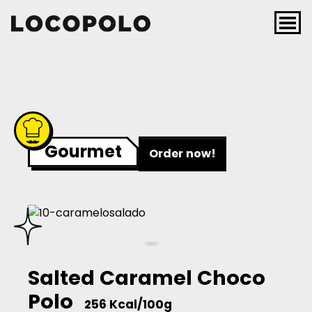
Skip to content
Main Navigation
Gourmet
Order now!
Salted Caramel Choco
Polo
256 Kcal/100g