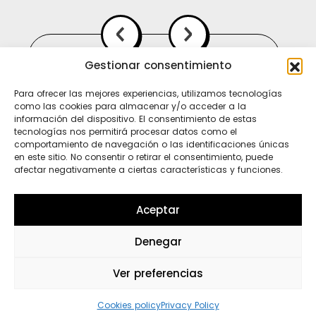
Gestionar consentimiento
Para ofrecer las mejores experiencias, utilizamos tecnologías
como las cookies para almacenar y/o acceder a la
información del dispositivo. El consentimiento de estas
tecnologías nos permitirá procesar datos como el
comportamiento de navegación o las identificaciones únicas
en este sitio. No consentir o retirar el consentimiento, puede
afectar negativamente a ciertas características y funciones.
Ti
In
Sp
Aceptar
Denegar
Wh
Ver preferencias
Cookies policy
Privacy Policy
 loco sin polo ni polo sin loco
-