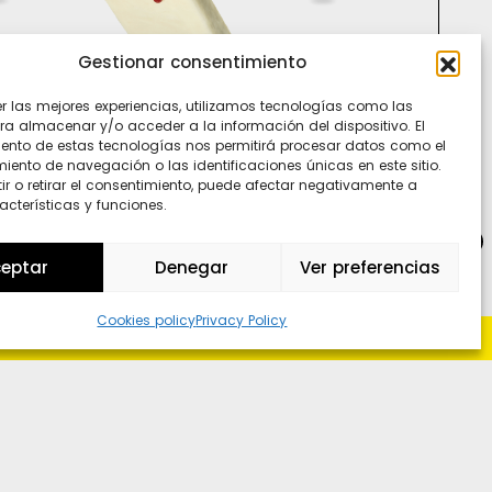
Gestionar consentimiento
Ti
In
er las mejores experiencias, utilizamos tecnologías como las
Sp
ra almacenar y/o acceder a la información del dispositivo. El
ento de estas tecnologías nos permitirá procesar datos como el
ento de navegación o las identificaciones únicas en este sitio.
ir o retirar el consentimiento, puede afectar negativamente a
acterísticas y funciones.
Wh
eptar
Denegar
Ver preferencias
Cookies policy
Privacy Policy
o hay loco sin polo ni polo sin loco
-