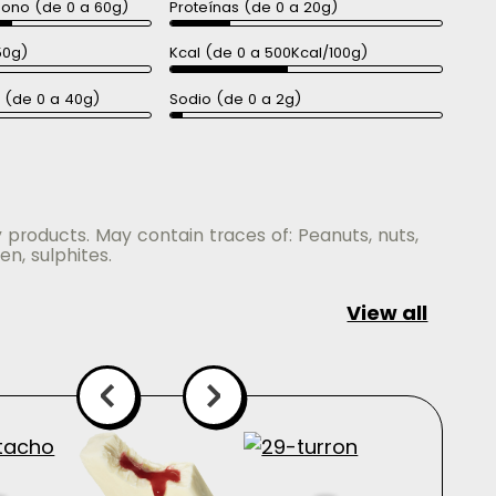
bono (de 0 a 60g)
Proteínas (de 0 a 20g)
50g)
Kcal (de 0 a 500Kcal/100g)
a (de 0 a 40g)
Sodio (de 0 a 2g)
 products. May contain traces of: Peanuts, nuts,
en, sulphites.
View all