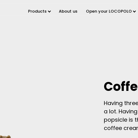
Products
About us
Open your LOCOPOLO
Coffe
Having three
a lot. Havin
popsicle is 
coffee cream 