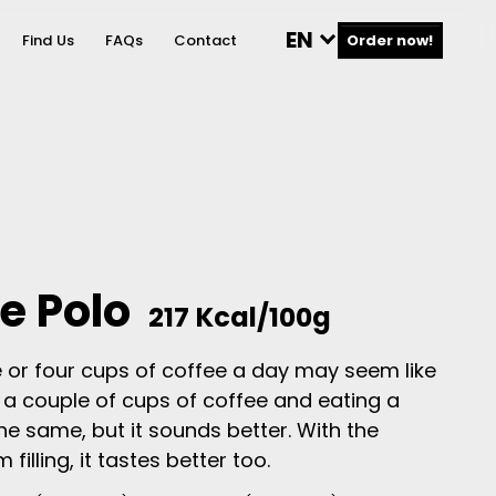
EN
Find Us
FAQs
Contact
Order now!
e Polo
217 Kcal/100g
 or four cups of coffee a day may seem like
g a couple of cups of coffee and eating a
the same, but it sounds better. With the
filling, it tastes better too.