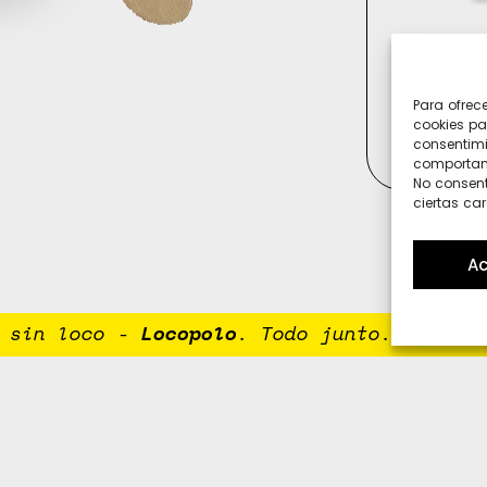
Para ofrec
cookies pa
consentimi
comportami
No consent
ciertas car
Ac
in loco
-
Locopolo
. Todo junto. Porque n